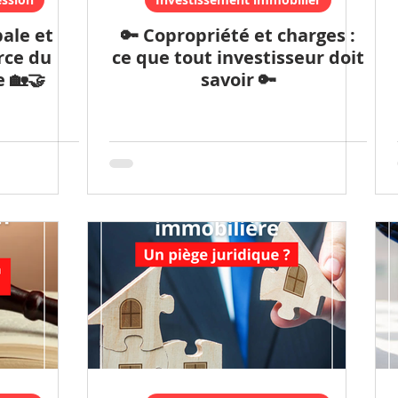
ale et
🔑 Copropriété et charges :
orce du
ce que tout investisseur doit
e 🏡🤝
savoir 🔑