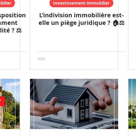
ilier
Investissement immobilier
sposition
L’indivision immobilière est-
omment
elle un piège juridique ? 🏠⚖️
ité ? ⚖️