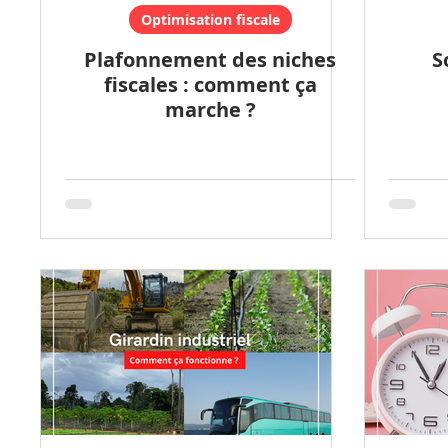
Optimisation fiscale
Plafonnement des niches
S
fiscales : comment ça
marche ?