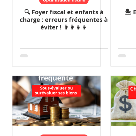
🔍 Foyer fiscal et enfants à
🏝️ 
charge : erreurs fréquentes à
éviter ! 👨‍👩‍👧‍👦