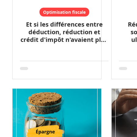
Optimisation fiscale
Et si les différences entre
Ré
déduction, réduction et
so
crédit d'impôt n'avaient plus
u
de secret pour vous grâce à
dispo
nos experts ? 🔍