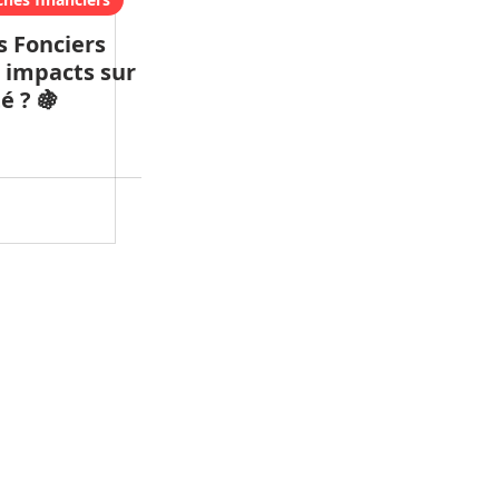
 Fonciers
s impacts sur
té ? 🍇