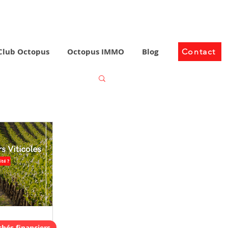
Club Octopus
Octopus IMMO
Blog
Contact
hés financiers