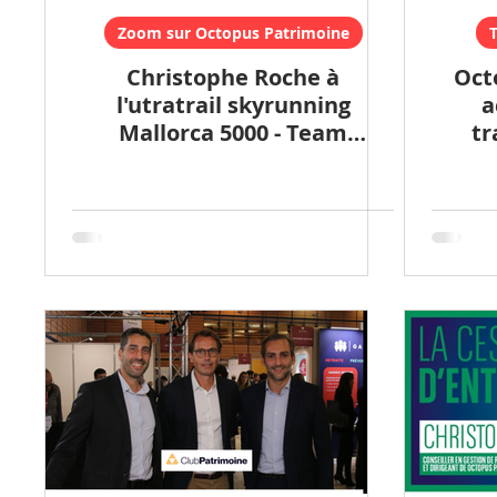
Zoom sur Octopus Patrimoine
T
Christophe Roche à
Oct
l'utratrail skyrunning
a
Mallorca 5000 - Team
tr
Escapade.