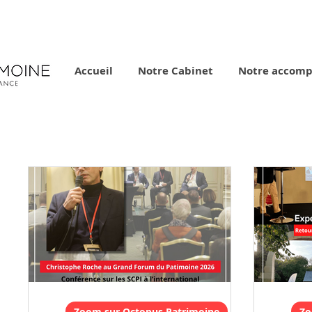
Accueil
Notre Cabinet
Notre accom
Zoom sur Octopus Patrimoine
Zo