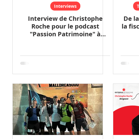
Interviews
T
Interview de Christophe
De la
Roche pour le podcast
la fis
"Passion Patrimoine" à
découvrir très bientôt.