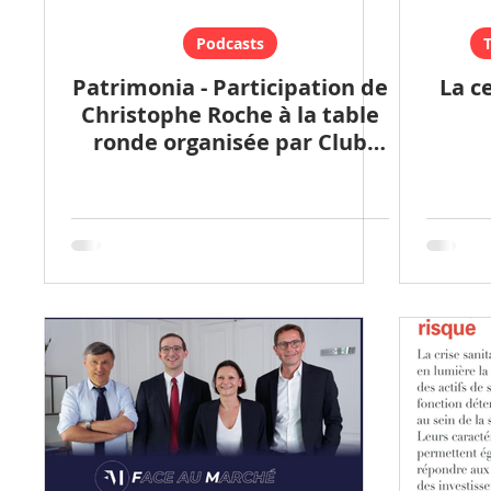
Podcasts
T
Patrimonia - Participation de
La c
Christophe Roche à la table
ronde organisée par Club
Patrimoine.