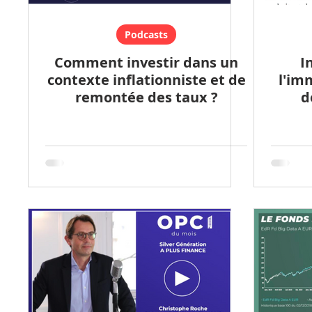
Podcasts
Comment investir dans un
I
contexte inflationniste et de
l'imm
remontée des taux ?
d